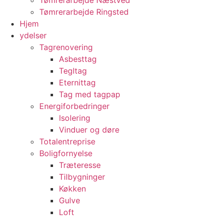
Tømrerarbejde Næstved
Tømrerarbejde Ringsted
Hjem
ydelser
Tagrenovering
Asbesttag
Tegltag
Eternittag
Tag med tagpap
Energiforbedringer
Isolering
Vinduer og døre
Totalentreprise
Boligfornyelse
Træteresse
Tilbygninger
Køkken
Gulve
Loft