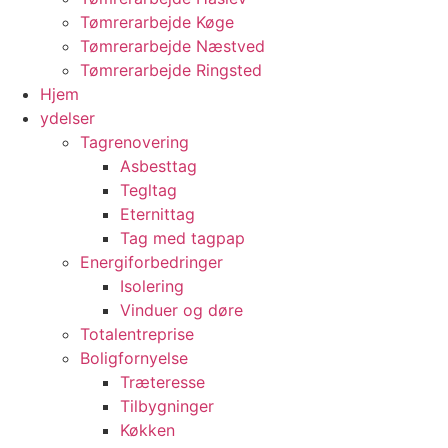
Tømrerarbejde Køge
Tømrerarbejde Næstved
Tømrerarbejde Ringsted
Hjem
ydelser
Tagrenovering
Asbesttag
Tegltag
Eternittag
Tag med tagpap
Energiforbedringer
Isolering
Vinduer og døre
Totalentreprise
Boligfornyelse
Træteresse
Tilbygninger
Køkken