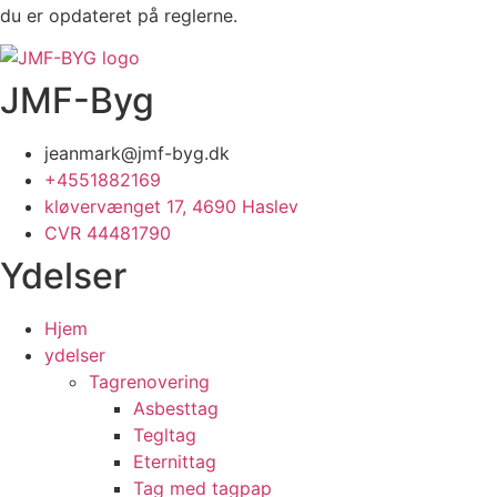
du er opdateret på reglerne.
JMF-Byg
jeanmark@jmf-byg.dk
+4551882169
kløvervænget 17, 4690 Haslev
CVR 44481790
Ydelser
Hjem
ydelser
Tagrenovering
Asbesttag
Tegltag
Eternittag
Tag med tagpap