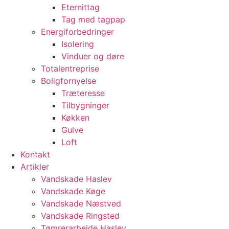
Eternittag
Tag med tagpap
Energiforbedringer
Isolering
Vinduer og døre
Totalentreprise
Boligfornyelse
Træteresse
Tilbygninger
Køkken
Gulve
Loft
Kontakt
Artikler
Vandskade Haslev
Vandskade Køge
Vandskade Næstved
Vandskade Ringsted
Tømrerarbejde Haslev