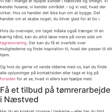
Vi har i mange år hjulpet kunder i Næstved og omegn. Vi
kender husene, vi kender området – og vi ved, hvad der
virker. Hos os handler det ikke kun om at bygge. Det
handler om at skabe noget, du bliver glad for at bo i.
Hvis du overvejer, om taget måske også trænger til en
kærlig hånd, kan du altid læse mere på vores side om
tagrenovering
. Der kan du få et overblik over
mulighederne og finde inspiration til, hvad der passer til dit
hjem.
Og hvis du gerne vil vende idéerne med os, kan du finde
alle oplysninger på kontaktsiden eller tage et kig på
forsiden
for at se, hvad vi ellers kan hjælpe med.
Få et tilbud på tømrerarbejde
i Næstved
Har du en konkret opgave i tankerne – eller har du blot