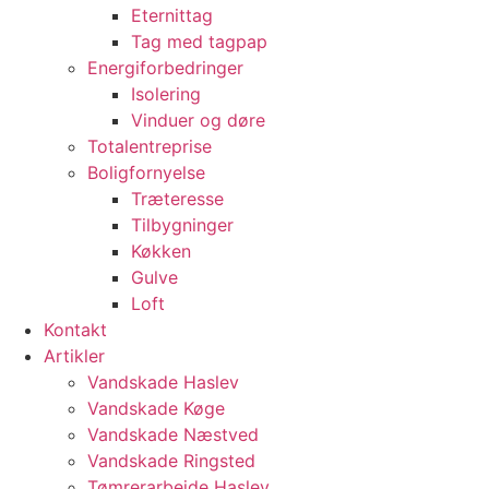
Eternittag
Tag med tagpap
Energiforbedringer
Isolering
Vinduer og døre
Totalentreprise
Boligfornyelse
Træteresse
Tilbygninger
Køkken
Gulve
Loft
Kontakt
Artikler
Vandskade Haslev
Vandskade Køge
Vandskade Næstved
Vandskade Ringsted
Tømrerarbejde Haslev