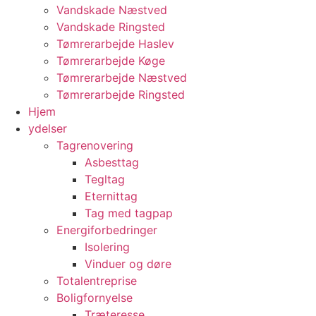
Vandskade Næstved
Vandskade Ringsted
Tømrerarbejde Haslev
Tømrerarbejde Køge
Tømrerarbejde Næstved
Tømrerarbejde Ringsted
Hjem
ydelser
Tagrenovering
Asbesttag
Tegltag
Eternittag
Tag med tagpap
Energiforbedringer
Isolering
Vinduer og døre
Totalentreprise
Boligfornyelse
Træteresse