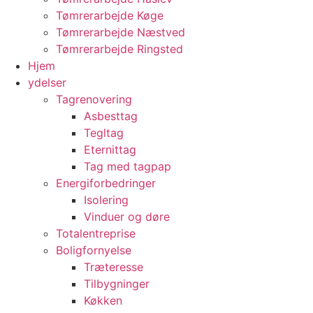
Tømrerarbejde Køge
Tømrerarbejde Næstved
Tømrerarbejde Ringsted
Hjem
ydelser
Tagrenovering
Asbesttag
Tegltag
Eternittag
Tag med tagpap
Energiforbedringer
Isolering
Vinduer og døre
Totalentreprise
Boligfornyelse
Træteresse
Tilbygninger
Køkken