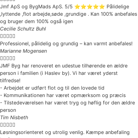
Jmf ApS og BygMads ApS. 5/5 ⭐️⭐️⭐️⭐️⭐️ Pålidelige
,lyttende ,flot arbejde,søde ,grundige . Kan 100% anbefales
og bruger dem 100% også igen
Cecilie Schultz Buhl





Professionel, pålidelig og grundig – kan varmt anbefales!
Marianne Mogensen





JMF Byg har renoveret en udestue tilhørende en ældre
person i familien (i Haslev by). Vi har været yderst
tilfredse!
- Arbejdet er udført flot og til den lovede tid
- Kommunikationen har været opmærksom og præcis
- Tilstedeværelsen har været tryg og høflig for den ældre
person
Tim Nisbeth





Løsningsorienteret og utrolig venlig. Kæmpe anbefaling