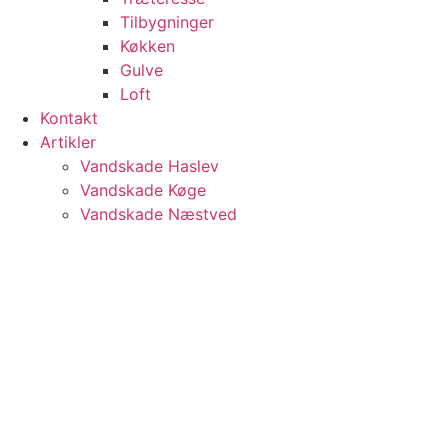
Tilbygninger
Køkken
Gulve
Loft
Kontakt
Artikler
Vandskade Haslev
Vandskade Køge
Vandskade Næstved
Vandskade Ringsted
Tømrerarbejde Haslev
Tømrerarbejde Køge
Tømrerarbejde Næstved
Tømrerarbejde Ringsted
Følg os
Facebook
Privatlivspolitik