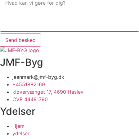
Send besked
JMF-Byg
jeanmark@jmf-byg.dk
+4551882169
kløvervænget 17, 4690 Haslev
CVR 44481790
Ydelser
Hjem
ydelser