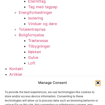
Eternittag
Tag med tagpap
Energiforbedringer
Isolering
Vinduer og døre
Totalentreprise
Boligfornyelse
Træteresse
Tilbygninger
Køkken
Gulve
Loft
Kontakt
Artikler
Vandskade Haslev
Manage Consent
Vandskade Køge
Vandskade Næstved
To provide the best experiences, we use technologies like cookies to
Vandskade Ringsted
store and/or access device information. Consenting to these
technologies will allow us to process data such as browsing behavior or
Tømrerarbejde Haslev
unique IDs on this site. Not consenting or withdrawing consent, may