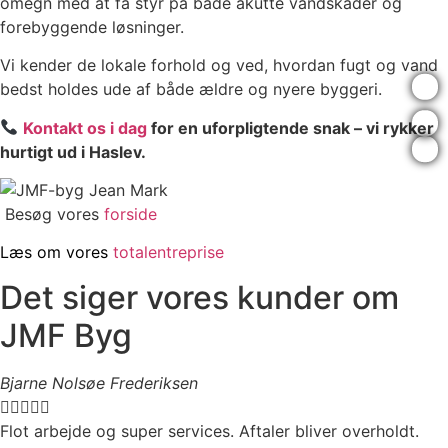
omegn med at få styr på både akutte vandskader og
forebyggende løsninger.
Vi kender de lokale forhold og ved, hvordan fugt og vand
bedst holdes ude af både ældre og nyere byggeri.
Kontakt os i dag
for en uforpligtende snak – vi rykker
hurtigt ud i Haslev.
Besøg vores
forside
Læs om vores
totalentreprise
Det siger vores kunder om
JMF Byg
Bjarne Nolsøe Frederiksen





Flot arbejde og super services. Aftaler bliver overholdt.