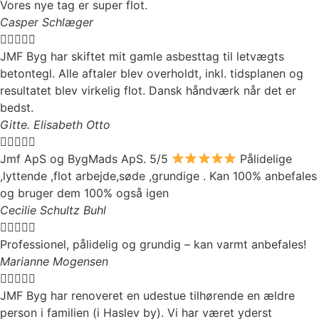
Vores nye tag er super flot.
Casper Schlæger





JMF Byg har skiftet mit gamle asbesttag til letvægts
betontegl. Alle aftaler blev overholdt, inkl. tidsplanen og
resultatet blev virkelig flot. Dansk håndværk når det er
bedst.
Gitte. Elisabeth Otto





Jmf ApS og BygMads ApS. 5/5
Pålidelige
,lyttende ,flot arbejde,søde ,grundige . Kan 100% anbefales
og bruger dem 100% også igen
Cecilie Schultz Buhl





Professionel, pålidelig og grundig – kan varmt anbefales!
Marianne Mogensen





JMF Byg har renoveret en udestue tilhørende en ældre
person i familien (i Haslev by). Vi har været yderst