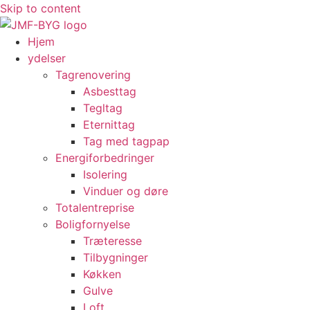
Skip to content
Hjem
ydelser
Tagrenovering
Asbesttag
Tegltag
Eternittag
Tag med tagpap
Energiforbedringer
Isolering
Vinduer og døre
Totalentreprise
Boligfornyelse
Træteresse
Tilbygninger
Køkken
Gulve
Loft