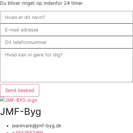
Du bliver ringet op indenfor 24 timer
Send besked
JMF-Byg
jeanmark@jmf-byg.dk
+4551882169