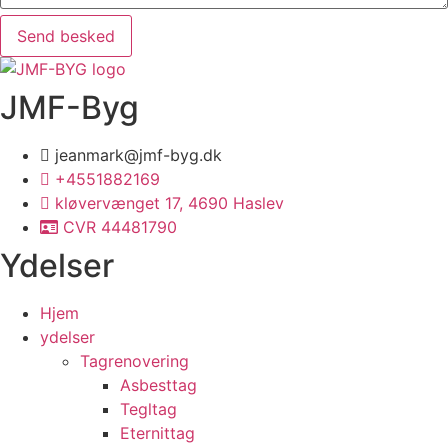
Send besked
JMF-Byg
jeanmark@jmf-byg.dk
+4551882169
kløvervænget 17, 4690 Haslev
CVR 44481790
Ydelser
Hjem
ydelser
Tagrenovering
Asbesttag
Tegltag
Eternittag