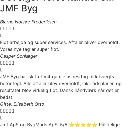
JMF Byg
Bjarne Nolsøe Frederiksen





Flot arbejde og super services. Aftaler bliver overholdt.
Vores nye tag er super flot.
Casper Schlæger





JMF Byg har skiftet mit gamle asbesttag til letvægts
betontegl. Alle aftaler blev overholdt, inkl. tidsplanen og
resultatet blev virkelig flot. Dansk håndværk når det er
bedst.
Gitte. Elisabeth Otto





Jmf ApS og BygMads ApS. 5/5 ⭐️⭐️⭐️⭐️⭐️ Pålidelige