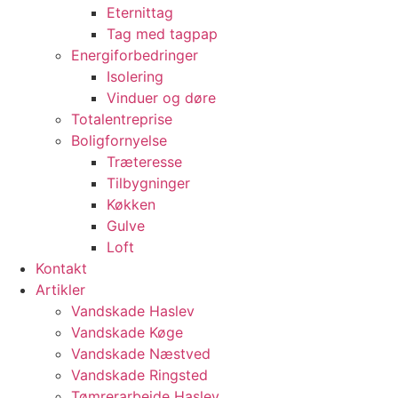
Eternittag
Tag med tagpap
Energiforbedringer
Isolering
Vinduer og døre
Totalentreprise
Boligfornyelse
Træteresse
Tilbygninger
Køkken
Gulve
Loft
Kontakt
Artikler
Vandskade Haslev
Vandskade Køge
Vandskade Næstved
Vandskade Ringsted
Tømrerarbejde Haslev